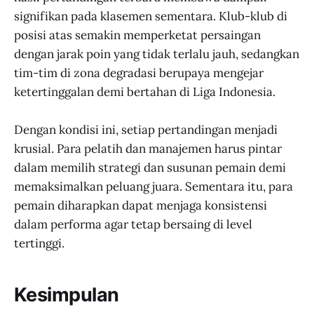
signifikan pada klasemen sementara. Klub-klub di
posisi atas semakin memperketat persaingan
dengan jarak poin yang tidak terlalu jauh, sedangkan
tim-tim di zona degradasi berupaya mengejar
ketertinggalan demi bertahan di Liga Indonesia.
Dengan kondisi ini, setiap pertandingan menjadi
krusial. Para pelatih dan manajemen harus pintar
dalam memilih strategi dan susunan pemain demi
memaksimalkan peluang juara. Sementara itu, para
pemain diharapkan dapat menjaga konsistensi
dalam performa agar tetap bersaing di level
tertinggi.
Kesimpulan