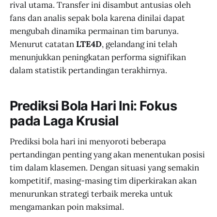
rival utama. Transfer ini disambut antusias oleh
fans dan analis sepak bola karena dinilai dapat
mengubah dinamika permainan tim barunya.
Menurut catatan
LTE4D
, gelandang ini telah
menunjukkan peningkatan performa signifikan
dalam statistik pertandingan terakhirnya.
Prediksi Bola Hari Ini: Fokus
pada Laga Krusial
Prediksi bola hari ini menyoroti beberapa
pertandingan penting yang akan menentukan posisi
tim dalam klasemen. Dengan situasi yang semakin
kompetitif, masing-masing tim diperkirakan akan
menurunkan strategi terbaik mereka untuk
mengamankan poin maksimal.