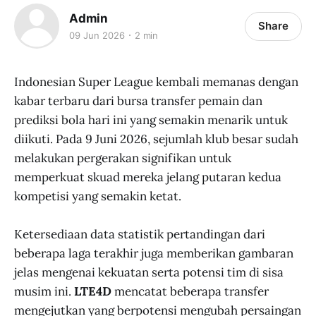
Admin
Share
09 Jun 2026
2 min
Indonesian Super League kembali memanas dengan
kabar terbaru dari bursa transfer pemain dan
prediksi bola hari ini yang semakin menarik untuk
diikuti. Pada 9 Juni 2026, sejumlah klub besar sudah
melakukan pergerakan signifikan untuk
memperkuat skuad mereka jelang putaran kedua
kompetisi yang semakin ketat.
Ketersediaan data statistik pertandingan dari
beberapa laga terakhir juga memberikan gambaran
jelas mengenai kekuatan serta potensi tim di sisa
musim ini.
LTE4D
mencatat beberapa transfer
mengejutkan yang berpotensi mengubah persaingan