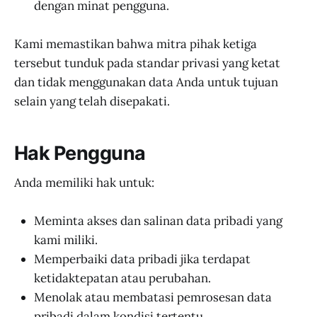
dengan minat pengguna.
Kami memastikan bahwa mitra pihak ketiga
tersebut tunduk pada standar privasi yang ketat
dan tidak menggunakan data Anda untuk tujuan
selain yang telah disepakati.
Hak Pengguna
Anda memiliki hak untuk:
Meminta akses dan salinan data pribadi yang
kami miliki.
Memperbaiki data pribadi jika terdapat
ketidaktepatan atau perubahan.
Menolak atau membatasi pemrosesan data
pribadi dalam kondisi tertentu.