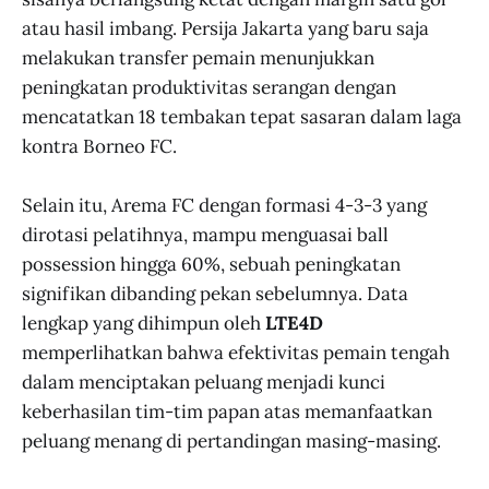
atau hasil imbang. Persija Jakarta yang baru saja
melakukan transfer pemain menunjukkan
peningkatan produktivitas serangan dengan
mencatatkan 18 tembakan tepat sasaran dalam laga
kontra Borneo FC.
Selain itu, Arema FC dengan formasi 4-3-3 yang
dirotasi pelatihnya, mampu menguasai ball
possession hingga 60%, sebuah peningkatan
signifikan dibanding pekan sebelumnya. Data
lengkap yang dihimpun oleh
LTE4D
memperlihatkan bahwa efektivitas pemain tengah
dalam menciptakan peluang menjadi kunci
keberhasilan tim-tim papan atas memanfaatkan
peluang menang di pertandingan masing-masing.