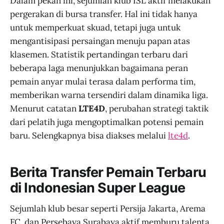
Dalam pekan ini, sejumlah klub ISL aktif melakukan
pergerakan di bursa transfer. Hal ini tidak hanya
untuk memperkuat skuad, tetapi juga untuk
mengantisipasi persaingan menuju papan atas
klasemen. Statistik pertandingan terbaru dari
beberapa laga menunjukkan bagaimana peran
pemain anyar mulai terasa dalam performa tim,
memberikan warna tersendiri dalam dinamika liga.
Menurut catatan
LTE4D
, perubahan strategi taktik
dari pelatih juga mengoptimalkan potensi pemain
baru. Selengkapnya bisa diakses melalui
lte4d
.
Berita Transfer Pemain Terbaru
di Indonesian Super League
Sejumlah klub besar seperti Persija Jakarta, Arema
FC, dan Persebaya Surabaya aktif memburu talenta