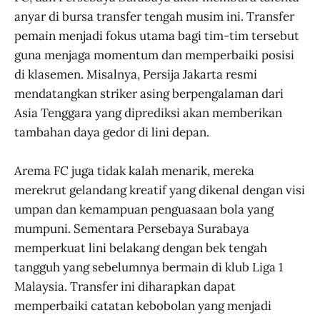
anyar di bursa transfer tengah musim ini. Transfer
pemain menjadi fokus utama bagi tim-tim tersebut
guna menjaga momentum dan memperbaiki posisi
di klasemen. Misalnya, Persija Jakarta resmi
mendatangkan striker asing berpengalaman dari
Asia Tenggara yang diprediksi akan memberikan
tambahan daya gedor di lini depan.
Arema FC juga tidak kalah menarik, mereka
merekrut gelandang kreatif yang dikenal dengan visi
umpan dan kemampuan penguasaan bola yang
mumpuni. Sementara Persebaya Surabaya
memperkuat lini belakang dengan bek tengah
tangguh yang sebelumnya bermain di klub Liga 1
Malaysia. Transfer ini diharapkan dapat
memperbaiki catatan kebobolan yang menjadi