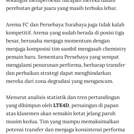
sekaligus memperbesar harapan mereka dalam
perebutan gelar juara yang masih terbuka lebar.
Arema FC dan Persebaya Surabaya juga tidak kalah
kompetitif. Arema yang sudah berada di posisi tiga
besar, berusaha menjaga momentum dengan
menjaga komposisi tim sambil mengasah chemistry
pemain baru. Sementara Persebaya yang sempat
mengalami penurunan performa, berharap transfer
dan perbaikan strategi dapat menghindarkan
mereka dari zona degradasi yang mengancam.
Menurut analisis statistik dan tren pertandingan
yang dihimpun oleh
LTE4D
, persaingan di papan
atas klasemen akan semakin ketat jelang paruh
musim kedua. Tim yang mampu memaksimalkan
potensi transfer dan menjaga konsistensi performa