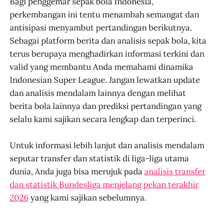
Bagi penggemar sepak bola Indonesia,
perkembangan ini tentu menambah semangat dan
antisipasi menyambut pertandingan berikutnya.
Sebagai platform berita dan analisis sepak bola, kita
terus berupaya menghadirkan informasi terkini dan
valid yang membantu Anda memahami dinamika
Indonesian Super League. Jangan lewatkan update
dan analisis mendalam lainnya dengan melihat
berita bola lainnya dan prediksi pertandingan yang
selalu kami sajikan secara lengkap dan terperinci.
Untuk informasi lebih lanjut dan analisis mendalam
seputar transfer dan statistik di liga-liga utama
dunia, Anda juga bisa merujuk pada
analisis transfer
dan statistik Bundesliga menjelang pekan terakhir
2026
yang kami sajikan sebelumnya.