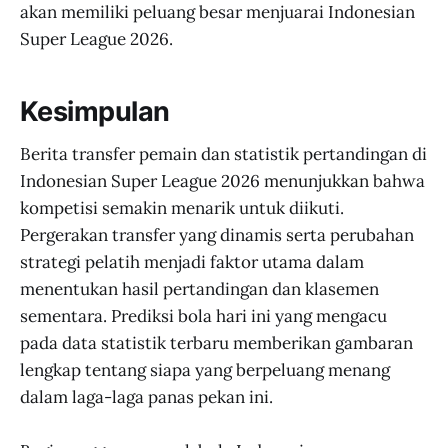
akan memiliki peluang besar menjuarai Indonesian
Super League 2026.
Kesimpulan
Berita transfer pemain dan statistik pertandingan di
Indonesian Super League 2026 menunjukkan bahwa
kompetisi semakin menarik untuk diikuti.
Pergerakan transfer yang dinamis serta perubahan
strategi pelatih menjadi faktor utama dalam
menentukan hasil pertandingan dan klasemen
sementara. Prediksi bola hari ini yang mengacu
pada data statistik terbaru memberikan gambaran
lengkap tentang siapa yang berpeluang menang
dalam laga-laga panas pekan ini.