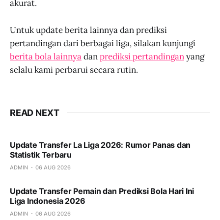
akurat.
Untuk update berita lainnya dan prediksi
pertandingan dari berbagai liga, silakan kunjungi
berita bola lainnya
dan
prediksi pertandingan
yang
selalu kami perbarui secara rutin.
READ NEXT
Update Transfer La Liga 2026: Rumor Panas dan
Statistik Terbaru
ADMIN
06 AUG 2026
Update Transfer Pemain dan Prediksi Bola Hari Ini
Liga Indonesia 2026
ADMIN
06 AUG 2026