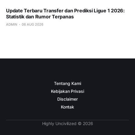
Update Terbaru Transfer dan Prediksi Ligue 1 2026:
Statistik dan Rumor Terpanas
ADMIN
06 AUG 2026
Tentang Kami
Kebijakan Privasi
Disclaimer
Kontak
Highly Uncivilized © 2026