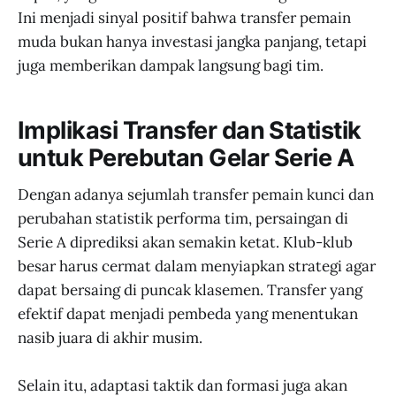
Ini menjadi sinyal positif bahwa transfer pemain
muda bukan hanya investasi jangka panjang, tetapi
juga memberikan dampak langsung bagi tim.
Implikasi Transfer dan Statistik
untuk Perebutan Gelar Serie A
Dengan adanya sejumlah transfer pemain kunci dan
perubahan statistik performa tim, persaingan di
Serie A diprediksi akan semakin ketat. Klub-klub
besar harus cermat dalam menyiapkan strategi agar
dapat bersaing di puncak klasemen. Transfer yang
efektif dapat menjadi pembeda yang menentukan
nasib juara di akhir musim.
Selain itu, adaptasi taktik dan formasi juga akan