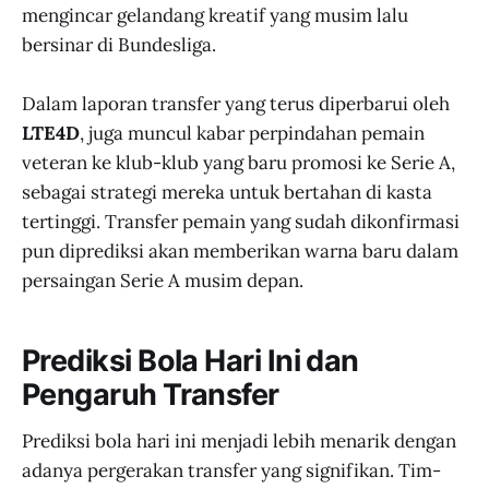
mengincar gelandang kreatif yang musim lalu
bersinar di Bundesliga.
Dalam laporan transfer yang terus diperbarui oleh
LTE4D
, juga muncul kabar perpindahan pemain
veteran ke klub-klub yang baru promosi ke Serie A,
sebagai strategi mereka untuk bertahan di kasta
tertinggi. Transfer pemain yang sudah dikonfirmasi
pun diprediksi akan memberikan warna baru dalam
persaingan Serie A musim depan.
Prediksi Bola Hari Ini dan
Pengaruh Transfer
Prediksi bola hari ini menjadi lebih menarik dengan
adanya pergerakan transfer yang signifikan. Tim-