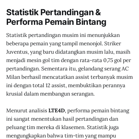
Statistik Pertandingan &
Performa Pemain Bintang
Statistik pertandingan musim ini menunjukkan
beberapa pemain yang tampil menonjol. Striker
Juventus, yang baru didatangkan musim lalu, masih
menjadi mesin gol tim dengan rata-rata 0,75 gol per
pertandingan. Sementara itu, gelandang serang AC
Milan berhasil mencatatkan assist terbanyak musim
ini dengan total 12 assist, membuktikan perannya
krusial dalam membangun serangan.
Menurut analisis
LTE4D
, performa pemain bintang
ini sangat menentukan hasil pertandingan dan
peluang tim mereka di klasemen. Statistik juga
mengungkapkan bahwa tim-tim yang mampu