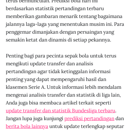
terus bermunculan. Prediksi bola hari ini
berdasarkan statistik pertandingan terbaru
memberikan gambaran menarik tentang bagaimana
jalannya laga-laga yang menentukan musim ini. Para
penggemar dimanjakan dengan persaingan yang
semakin ketat dan dinamis di setiap pekannya.
Penting bagi para pecinta sepak bola untuk terus
mengikuti update transfer dan analisis
pertandingan agar tidak ketinggalan informasi
penting yang dapat mempengaruhi hasil dan
klasemen Serie A. Untuk informasi lebih mendalam
mengenai analisis transfer dan statistik di liga lain,
Anda juga bisa membaca artikel terkait seperti
update transfer dan statistik Bundesliga terbaru
.
Jangan lupa juga kunjungi
prediksi pertandingan
dan
berita bola lainnya
untuk update terlengkap seputar