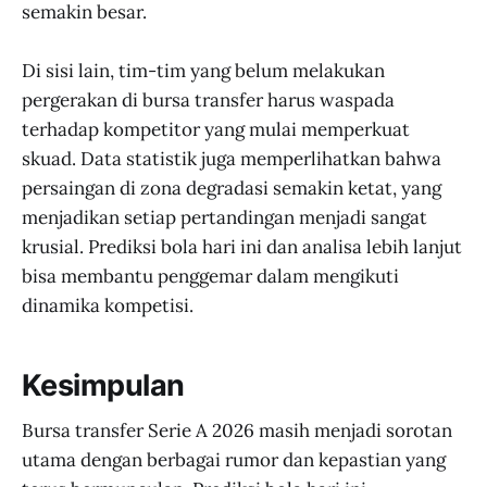
semakin besar.
Di sisi lain, tim-tim yang belum melakukan
pergerakan di bursa transfer harus waspada
terhadap kompetitor yang mulai memperkuat
skuad. Data statistik juga memperlihatkan bahwa
persaingan di zona degradasi semakin ketat, yang
menjadikan setiap pertandingan menjadi sangat
krusial. Prediksi bola hari ini dan analisa lebih lanjut
bisa membantu penggemar dalam mengikuti
dinamika kompetisi.
Kesimpulan
Bursa transfer Serie A 2026 masih menjadi sorotan
utama dengan berbagai rumor dan kepastian yang