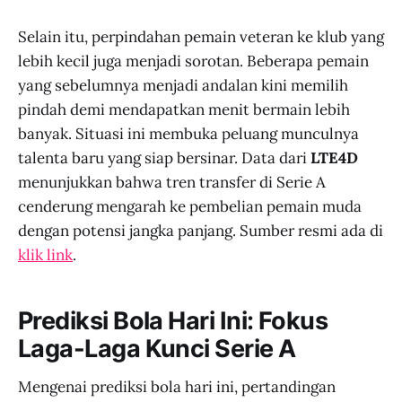
Selain itu, perpindahan pemain veteran ke klub yang
lebih kecil juga menjadi sorotan. Beberapa pemain
yang sebelumnya menjadi andalan kini memilih
pindah demi mendapatkan menit bermain lebih
banyak. Situasi ini membuka peluang munculnya
talenta baru yang siap bersinar. Data dari
LTE4D
menunjukkan bahwa tren transfer di Serie A
cenderung mengarah ke pembelian pemain muda
dengan potensi jangka panjang. Sumber resmi ada di
klik link
.
Prediksi Bola Hari Ini: Fokus
Laga-Laga Kunci Serie A
Mengenai prediksi bola hari ini, pertandingan