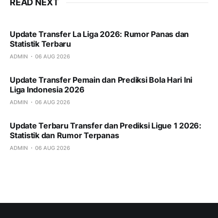
READ NEXT
Update Transfer La Liga 2026: Rumor Panas dan
Statistik Terbaru
ADMIN
06 AUG 2026
Update Transfer Pemain dan Prediksi Bola Hari Ini
Liga Indonesia 2026
ADMIN
06 AUG 2026
Update Terbaru Transfer dan Prediksi Ligue 1 2026:
Statistik dan Rumor Terpanas
ADMIN
06 AUG 2026