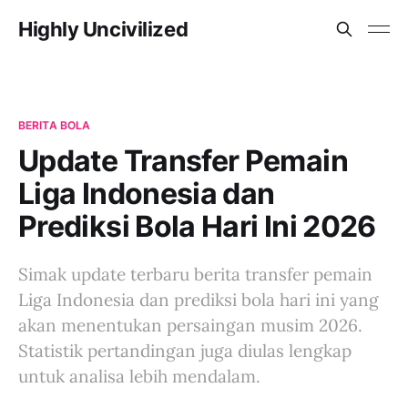
Highly Uncivilized
BERITA BOLA
Update Transfer Pemain
Liga Indonesia dan
Prediksi Bola Hari Ini 2026
Simak update terbaru berita transfer pemain
Liga Indonesia dan prediksi bola hari ini yang
akan menentukan persaingan musim 2026.
Statistik pertandingan juga diulas lengkap
untuk analisa lebih mendalam.