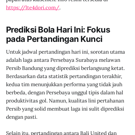
https://lte4dori.com/
.
Prediksi Bola Hari Ini: Fokus
pada Pertandingan Kunci
Untuk jadwal pertandingan hari ini, sorotan utama
adalah laga antara Persebaya Surabaya melawan
Persib Bandung yang diprediksi berlangsung ketat.
Berdasarkan data statistik pertandingan terakhir,
kedua tim menunjukkan performa yang tidak jauh
berbeda, dengan Persebaya unggul tipis dalam hal
produktivitas gol. Namun, kualitas lini pertahanan
Persib yang solid membuat laga ini sulit diprediksi
dengan pasti.
Selain itu, pertandingan antara Bali United dan