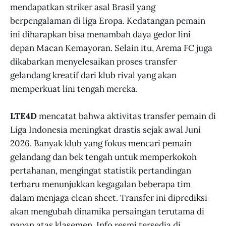
mendapatkan striker asal Brasil yang
berpengalaman di liga Eropa. Kedatangan pemain
ini diharapkan bisa menambah daya gedor lini
depan Macan Kemayoran. Selain itu, Arema FC juga
dikabarkan menyelesaikan proses transfer
gelandang kreatif dari klub rival yang akan
memperkuat lini tengah mereka.
LTE4D
mencatat bahwa aktivitas transfer pemain di
Liga Indonesia meningkat drastis sejak awal Juni
2026. Banyak klub yang fokus mencari pemain
gelandang dan bek tengah untuk memperkokoh
pertahanan, mengingat statistik pertandingan
terbaru menunjukkan kegagalan beberapa tim
dalam menjaga clean sheet. Transfer ini diprediksi
akan mengubah dinamika persaingan terutama di
papan atas klasemen. Info resmi tersedia di