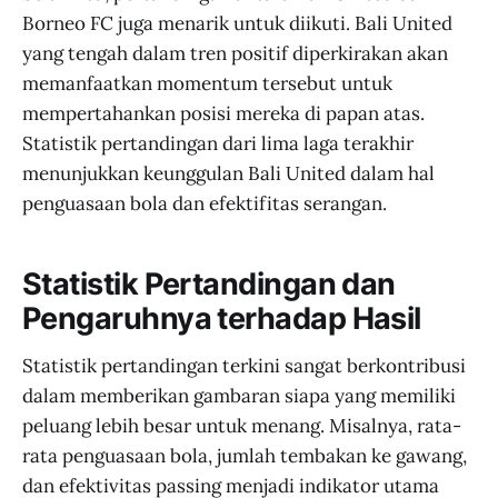
Borneo FC juga menarik untuk diikuti. Bali United
yang tengah dalam tren positif diperkirakan akan
memanfaatkan momentum tersebut untuk
mempertahankan posisi mereka di papan atas.
Statistik pertandingan dari lima laga terakhir
menunjukkan keunggulan Bali United dalam hal
penguasaan bola dan efektifitas serangan.
Statistik Pertandingan dan
Pengaruhnya terhadap Hasil
Statistik pertandingan terkini sangat berkontribusi
dalam memberikan gambaran siapa yang memiliki
peluang lebih besar untuk menang. Misalnya, rata-
rata penguasaan bola, jumlah tembakan ke gawang,
dan efektivitas passing menjadi indikator utama