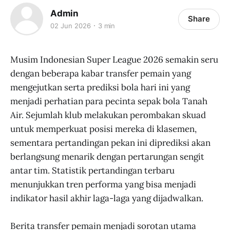
Admin
Share
02 Jun 2026
3 min
Musim Indonesian Super League 2026 semakin seru
dengan beberapa kabar transfer pemain yang
mengejutkan serta prediksi bola hari ini yang
menjadi perhatian para pecinta sepak bola Tanah
Air. Sejumlah klub melakukan perombakan skuad
untuk memperkuat posisi mereka di klasemen,
sementara pertandingan pekan ini diprediksi akan
berlangsung menarik dengan pertarungan sengit
antar tim. Statistik pertandingan terbaru
menunjukkan tren performa yang bisa menjadi
indikator hasil akhir laga-laga yang dijadwalkan.
Berita transfer pemain menjadi sorotan utama