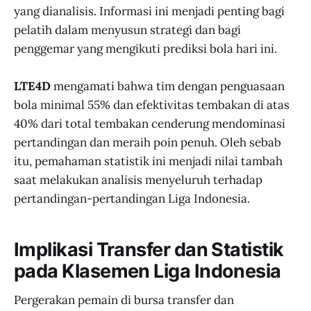
yang dianalisis. Informasi ini menjadi penting bagi
pelatih dalam menyusun strategi dan bagi
penggemar yang mengikuti prediksi bola hari ini.
LTE4D
mengamati bahwa tim dengan penguasaan
bola minimal 55% dan efektivitas tembakan di atas
40% dari total tembakan cenderung mendominasi
pertandingan dan meraih poin penuh. Oleh sebab
itu, pemahaman statistik ini menjadi nilai tambah
saat melakukan analisis menyeluruh terhadap
pertandingan-pertandingan Liga Indonesia.
Implikasi Transfer dan Statistik
pada Klasemen Liga Indonesia
Pergerakan pemain di bursa transfer dan