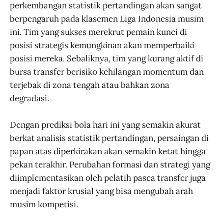
perkembangan statistik pertandingan akan sangat
berpengaruh pada klasemen Liga Indonesia musim
ini. Tim yang sukses merekrut pemain kunci di
posisi strategis kemungkinan akan memperbaiki
posisi mereka. Sebaliknya, tim yang kurang aktif di
bursa transfer berisiko kehilangan momentum dan
terjebak di zona tengah atau bahkan zona
degradasi.
Dengan prediksi bola hari ini yang semakin akurat
berkat analisis statistik pertandingan, persaingan di
papan atas diperkirakan akan semakin ketat hingga
pekan terakhir. Perubahan formasi dan strategi yang
diimplementasikan oleh pelatih pasca transfer juga
menjadi faktor krusial yang bisa mengubah arah
musim kompetisi.