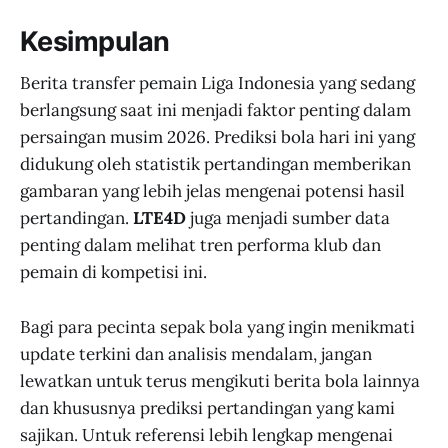
Kesimpulan
Berita transfer pemain Liga Indonesia yang sedang
berlangsung saat ini menjadi faktor penting dalam
persaingan musim 2026. Prediksi bola hari ini yang
didukung oleh statistik pertandingan memberikan
gambaran yang lebih jelas mengenai potensi hasil
pertandingan.
LTE4D
juga menjadi sumber data
penting dalam melihat tren performa klub dan
pemain di kompetisi ini.
Bagi para pecinta sepak bola yang ingin menikmati
update terkini dan analisis mendalam, jangan
lewatkan untuk terus mengikuti berita bola lainnya
dan khususnya prediksi pertandingan yang kami
sajikan. Untuk referensi lebih lengkap mengenai