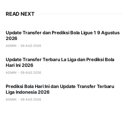
READ NEXT
Update Transfer dan Prediksi Bola Ligue 1 9 Agustus
2026
ADMIN
09 AUG 2026
Update Transfer Terbaru La Liga dan Prediksi Bola
Hari Ini 2026
ADMIN
09 AUG 2026
Prediksi Bola Hari Ini dan Update Transfer Terbaru
Liga Indonesia 2026
ADMIN
09 AUG 2026