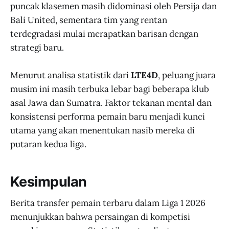
puncak klasemen masih didominasi oleh Persija dan
Bali United, sementara tim yang rentan
terdegradasi mulai merapatkan barisan dengan
strategi baru.
Menurut analisa statistik dari
LTE4D
, peluang juara
musim ini masih terbuka lebar bagi beberapa klub
asal Jawa dan Sumatra. Faktor tekanan mental dan
konsistensi performa pemain baru menjadi kunci
utama yang akan menentukan nasib mereka di
putaran kedua liga.
Kesimpulan
Berita transfer pemain terbaru dalam Liga 1 2026
menunjukkan bahwa persaingan di kompetisi