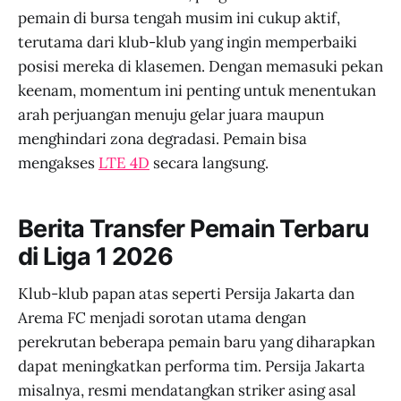
pemain di bursa tengah musim ini cukup aktif,
terutama dari klub-klub yang ingin memperbaiki
posisi mereka di klasemen. Dengan memasuki pekan
keenam, momentum ini penting untuk menentukan
arah perjuangan menuju gelar juara maupun
menghindari zona degradasi. Pemain bisa
mengakses
LTE 4D
secara langsung.
Berita Transfer Pemain Terbaru
di Liga 1 2026
Klub-klub papan atas seperti Persija Jakarta dan
Arema FC menjadi sorotan utama dengan
perekrutan beberapa pemain baru yang diharapkan
dapat meningkatkan performa tim. Persija Jakarta
misalnya, resmi mendatangkan striker asing asal