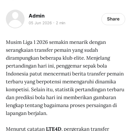
Admin
Share
05 Jun 2026
2 min
Musim Liga 1 2026 semakin menarik dengan
serangkaian transfer pemain yang sudah
dirampungkan beberapa klub elite. Menjelang
pertandingan hari ini, penggemar sepak bola
Indonesia patut mencermati berita transfer pemain
terbaru yang berpotensi memengaruhi dinamika
kompetisi. Selain itu, statistik pertandingan terbaru
dan prediksi bola hari ini memberikan gambaran
lengkap tentang bagaimana proses persaingan di
lapangan berjalan.
Menurut catatan
LTE4D
, pergerakan transfer