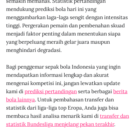
semakin memanas. Statistik pertandingan
mendukung prediksi bola hari ini yang
menggambarkan laga-laga sengit dengan intensitas
tinggi. Pergerakan pemain dan pembenahan skuad
menjadi faktor penting dalam menentukan siapa
yang berpeluang meraih gelar juara maupun
menghindari degradasi.
Bagi penggemar sepak bola Indonesia yang ingin
mendapatkan informasi lengkap dan akurat
mengenai kompetisi ini, jangan lewatkan update
kami di
prediksi pertandingan
serta berbagai
berita
bola lainnya
. Untuk pembahasan transfer dan
statistik dari liga-liga top Eropa, Anda juga bisa
membaca hasil analisa menarik kami di
transfer dan
statistik Bundesliga menjelang pekan terakhir
.