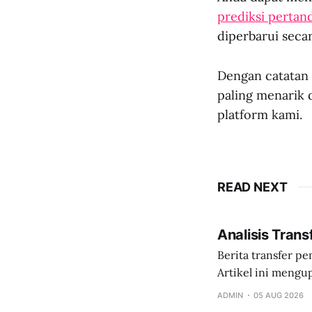
prediksi pertand
diperbarui secar
Dengan catatan
paling menarik 
platform kami.
READ NEXT
Analisis Trans
Berita transfer p
Artikel ini mengup
ADMIN
05 AUG 2026