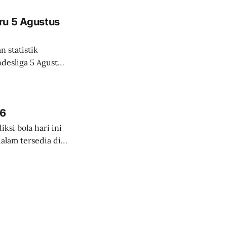
aru 5 Agustus
 statistik
ndesliga 5 Agustus
26
si bola hari ini
alam tersedia di