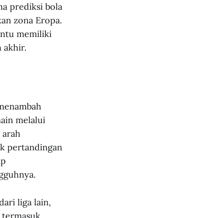
a prediksi bola
kan zona Eropa.
entu memiliki
 akhir.
n menambah
ain melalui
 arah
ik pertandingan
ap
gguhnya.
ri liga lain,
 termasuk