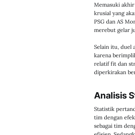
Memasuki akhir 
krusial yang ak
PSG dan AS Mon
merebut gelar ju
Selain itu, duel
karena berimpli
relatif fit dan 
diperkirakan be
Analisis 
Statistik pertan
tim dengan efekt
sebagai tim den
efisien. Sedang