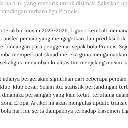
la hari ini yang menarik untuk disimak. Saksikan up
ertandingan terbaru liga Prancis.
n terakhir musim 2025-2026, Ligue 1 kembali meman
 transfer pemain yang mengagetkan dan prediksi bola 
erbincangan para penggemar sepak bola Prancis. Sej
lomba memperkuat skuad mereka guna mengamankan po
 sekaligus menambah kualitas tim menjelang musim ba
 adanya pergerakan signifikan dari beberapa pemain
lub-klub besar. Selain itu, statistik pertandingan ter
dinamika persaingan yang kian ketat, terutama dal
a zona Eropa. Artikel ini akan mengulas update transf
i bola hari ini, serta dampaknya terhadap klasemen Li