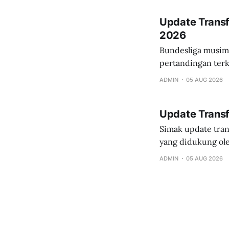
Update Transfe
2026
Bundesliga musim 
pertandingan terki
2026.
ADMIN
05 AUG 2026
Update Transf
Simak update tran
yang didukung ole
sini.
ADMIN
05 AUG 2026