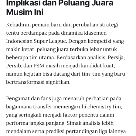
Implikasi dan Peluang Juara
Musim Ini
Kehadiran pemain baru dan perubahan strategi
tentu berdampak pada dinamika klasemen
Indonesian Super League. Dengan kompetisi yang
makin ketat, peluang juara terbuka lebar untuk
beberapa tim utama. Berdasarkan analisis, Persija,
Persib, dan PSM masih menjadi kandidat kuat,
namun kejutan bisa datang dari tim-tim yang baru
bertransformasi signifikan.
Pengamat dan fans juga menaruh perhatian pada
bagaimana transfer memengaruhi chemistry tim,
yang seringkali menjadi faktor penentu dalam
performa jangka panjang. Simak analisis lebih
mendalam serta prediksi pertandingan liga lainnya