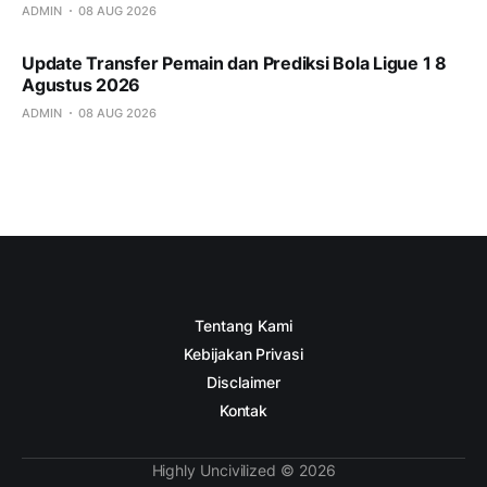
ADMIN
08 AUG 2026
Update Transfer Pemain dan Prediksi Bola Ligue 1 8
Agustus 2026
ADMIN
08 AUG 2026
Tentang Kami
Kebijakan Privasi
Disclaimer
Kontak
Highly Uncivilized © 2026