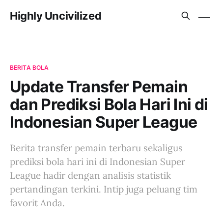
Highly Uncivilized
BERITA BOLA
Update Transfer Pemain
dan Prediksi Bola Hari Ini di
Indonesian Super League
Berita transfer pemain terbaru sekaligus
prediksi bola hari ini di Indonesian Super
League hadir dengan analisis statistik
pertandingan terkini. Intip juga peluang tim
favorit Anda.