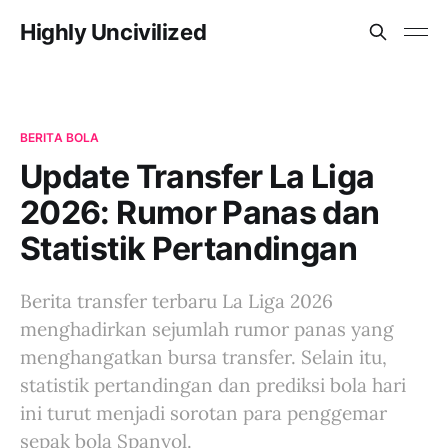
Highly Uncivilized
BERITA BOLA
Update Transfer La Liga
2026: Rumor Panas dan
Statistik Pertandingan
Berita transfer terbaru La Liga 2026
menghadirkan sejumlah rumor panas yang
menghangatkan bursa transfer. Selain itu,
statistik pertandingan dan prediksi bola hari
ini turut menjadi sorotan para penggemar
sepak bola Spanyol.