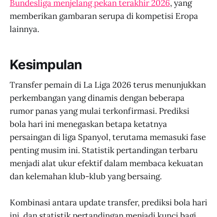
Bundesliga menjelang pekan terakhir 2026
, yang
memberikan gambaran serupa di kompetisi Eropa
lainnya.
Kesimpulan
Transfer pemain di La Liga 2026 terus menunjukkan
perkembangan yang dinamis dengan beberapa
rumor panas yang mulai terkonfirmasi. Prediksi
bola hari ini menegaskan betapa ketatnya
persaingan di liga Spanyol, terutama memasuki fase
penting musim ini. Statistik pertandingan terbaru
menjadi alat ukur efektif dalam membaca kekuatan
dan kelemahan klub-klub yang bersaing.
Kombinasi antara update transfer, prediksi bola hari
ini, dan statistik pertandingan menjadi kunci bagi