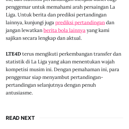
penggemar untuk memahami arah persaingan La
Liga. Untuk berita dan prediksi pertandingan
lainnya, kunjungi juga
prediksi pertandingan
dan
jangan lewatkan
berita bola lainnya
yang kami
sajikan secara lengkap dan aktual.
LTE4D
terus mengikuti perkembangan transfer dan
statistik di La Liga yang akan menentukan wajah
kompetisi musim ini. Dengan pemahaman ini, para
penggemar siap menyambut pertandingan-
pertandingan selanjutnya dengan penuh
antusiasme.
READ NEXT