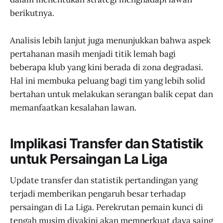
berikutnya.
Analisis lebih lanjut juga menunjukkan bahwa aspek
pertahanan masih menjadi titik lemah bagi
beberapa klub yang kini berada di zona degradasi.
Hal ini membuka peluang bagi tim yang lebih solid
bertahan untuk melakukan serangan balik cepat dan
memanfaatkan kesalahan lawan.
Implikasi Transfer dan Statistik
untuk Persaingan La Liga
Update transfer dan statistik pertandingan yang
terjadi memberikan pengaruh besar terhadap
persaingan di La Liga. Perekrutan pemain kunci di
tengah musim diyakini akan memperkuat daya saing