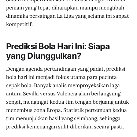
pemain yang tepat diharapkan mampu mengubah
dinamika persaingan La Liga yang selama ini sangat
kompetitif.
Prediksi Bola Hari Ini: Siapa
yang Diunggulkan?
Dengan agenda pertandingan yang padat, prediksi
bola hari ini menjadi fokus utama para pecinta
sepak bola. Banyak analis memproyeksikan laga
antara Sevilla versus Valencia akan berlangsung
sengit, mengingat kedua tim tengah berjuang untuk
menembus zona Eropa. Statistik pertemuan kedua
tim menunjukkan hasil yang seimbang, sehingga
prediksi kemenangan sulit diberikan secara pasti.