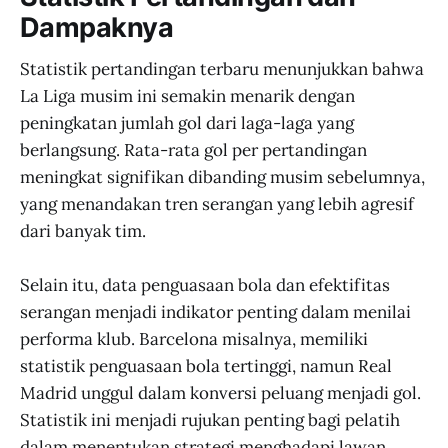
Dampaknya
Statistik pertandingan terbaru menunjukkan bahwa
La Liga musim ini semakin menarik dengan
peningkatan jumlah gol dari laga-laga yang
berlangsung. Rata-rata gol per pertandingan
meningkat signifikan dibanding musim sebelumnya,
yang menandakan tren serangan yang lebih agresif
dari banyak tim.
Selain itu, data penguasaan bola dan efektifitas
serangan menjadi indikator penting dalam menilai
performa klub. Barcelona misalnya, memiliki
statistik penguasaan bola tertinggi, namun Real
Madrid unggul dalam konversi peluang menjadi gol.
Statistik ini menjadi rujukan penting bagi pelatih
dalam menentukan strategi menghadapi lawan