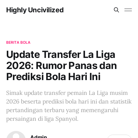
Highly Uncivilized
BERITA BOLA
Update Transfer La Liga
2026: Rumor Panas dan
Prediksi Bola Hari Ini
Simak update transfer pemain La Liga musim
2026 beserta prediksi bola hari ini dan statistik
pertandingan terbaru yang memengaruhi
persaingan di liga Spanyol.
Admin