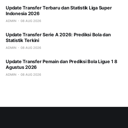
Update Transfer Terbaru dan Statistik Liga Super
Indonesia 2026
ADMIN
08 AUG 2026
Update Transfer Serie A 2026: Prediksi Bola dan
Statistik Terkini
ADMIN
08 AUG 2026
Update Transfer Pemain dan Prediksi Bola Ligue 1 8
Agustus 2026
ADMIN
08 AUG 2026