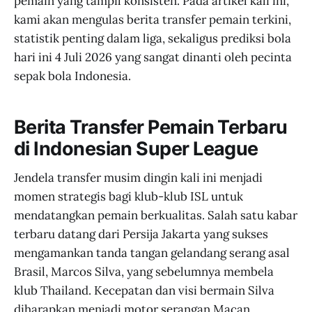
pemain yang tampil konsisten. Pada artikel kali ini,
kami akan mengulas berita transfer pemain terkini,
statistik penting dalam liga, sekaligus prediksi bola
hari ini 4 Juli 2026 yang sangat dinanti oleh pecinta
sepak bola Indonesia.
Berita Transfer Pemain Terbaru
di Indonesian Super League
Jendela transfer musim dingin kali ini menjadi
momen strategis bagi klub-klub ISL untuk
mendatangkan pemain berkualitas. Salah satu kabar
terbaru datang dari Persija Jakarta yang sukses
mengamankan tanda tangan gelandang serang asal
Brasil, Marcos Silva, yang sebelumnya membela
klub Thailand. Kecepatan dan visi bermain Silva
diharapkan menjadi motor serangan Macan