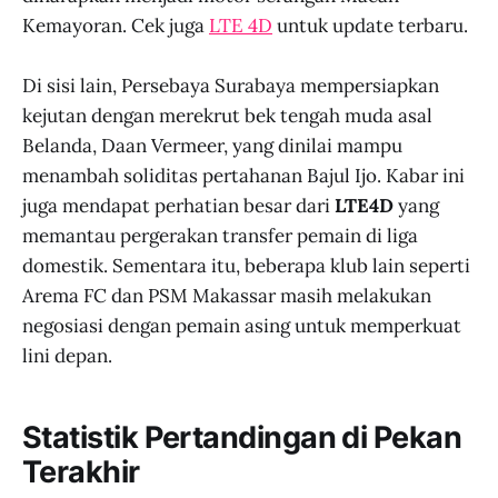
Kemayoran. Cek juga
LTE 4D
untuk update terbaru.
Di sisi lain, Persebaya Surabaya mempersiapkan
kejutan dengan merekrut bek tengah muda asal
Belanda, Daan Vermeer, yang dinilai mampu
menambah soliditas pertahanan Bajul Ijo. Kabar ini
juga mendapat perhatian besar dari
LTE4D
yang
memantau pergerakan transfer pemain di liga
domestik. Sementara itu, beberapa klub lain seperti
Arema FC dan PSM Makassar masih melakukan
negosiasi dengan pemain asing untuk memperkuat
lini depan.
Statistik Pertandingan di Pekan
Terakhir