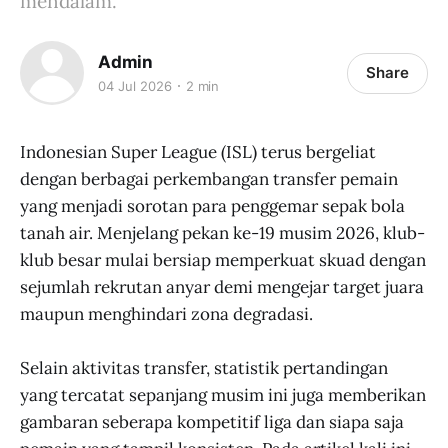
mendalam.
Admin
Share
04 Jul 2026
2 min
Indonesian Super League (ISL) terus bergeliat
dengan berbagai perkembangan transfer pemain
yang menjadi sorotan para penggemar sepak bola
tanah air. Menjelang pekan ke-19 musim 2026, klub-
klub besar mulai bersiap memperkuat skuad dengan
sejumlah rekrutan anyar demi mengejar target juara
maupun menghindari zona degradasi.
Selain aktivitas transfer, statistik pertandingan
yang tercatat sepanjang musim ini juga memberikan
gambaran seberapa kompetitif liga dan siapa saja