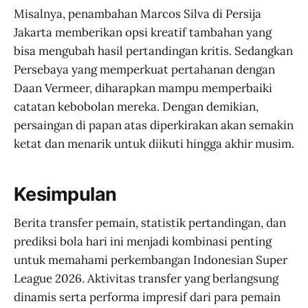
Misalnya, penambahan Marcos Silva di Persija
Jakarta memberikan opsi kreatif tambahan yang
bisa mengubah hasil pertandingan kritis. Sedangkan
Persebaya yang memperkuat pertahanan dengan
Daan Vermeer, diharapkan mampu memperbaiki
catatan kebobolan mereka. Dengan demikian,
persaingan di papan atas diperkirakan akan semakin
ketat dan menarik untuk diikuti hingga akhir musim.
Kesimpulan
Berita transfer pemain, statistik pertandingan, dan
prediksi bola hari ini menjadi kombinasi penting
untuk memahami perkembangan Indonesian Super
League 2026. Aktivitas transfer yang berlangsung
dinamis serta performa impresif dari para pemain