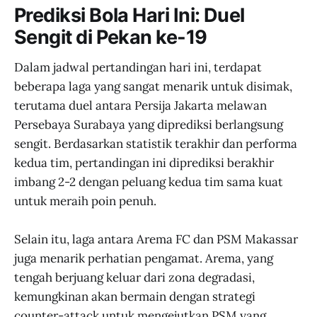
Prediksi Bola Hari Ini: Duel
Sengit di Pekan ke-19
Dalam jadwal pertandingan hari ini, terdapat
beberapa laga yang sangat menarik untuk disimak,
terutama duel antara Persija Jakarta melawan
Persebaya Surabaya yang diprediksi berlangsung
sengit. Berdasarkan statistik terakhir dan performa
kedua tim, pertandingan ini diprediksi berakhir
imbang 2-2 dengan peluang kedua tim sama kuat
untuk meraih poin penuh.
Selain itu, laga antara Arema FC dan PSM Makassar
juga menarik perhatian pengamat. Arema, yang
tengah berjuang keluar dari zona degradasi,
kemungkinan akan bermain dengan strategi
counter-attack untuk mengejutkan PSM yang