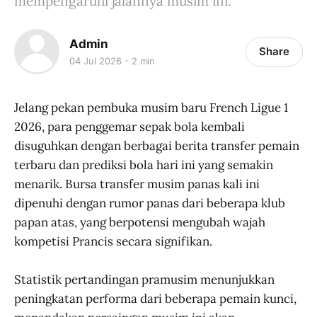
mempengaruhi jalannya musim ini.
Admin
Share
04 Jul 2026
2 min
Jelang pekan pembuka musim baru French Ligue 1
2026, para penggemar sepak bola kembali
disuguhkan dengan berbagai berita transfer pemain
terbaru dan prediksi bola hari ini yang semakin
menarik. Bursa transfer musim panas kali ini
dipenuhi dengan rumor panas dari beberapa klub
papan atas, yang berpotensi mengubah wajah
kompetisi Prancis secara signifikan.
Statistik pertandingan pramusim menunjukkan
peningkatan performa dari beberapa pemain kunci,