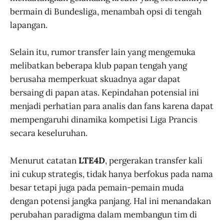
bermain di Bundesliga, menambah opsi di tengah
lapangan.
Selain itu, rumor transfer lain yang mengemuka
melibatkan beberapa klub papan tengah yang
berusaha memperkuat skuadnya agar dapat
bersaing di papan atas. Kepindahan potensial ini
menjadi perhatian para analis dan fans karena dapat
mempengaruhi dinamika kompetisi Liga Prancis
secara keseluruhan.
Menurut catatan
LTE4D
, pergerakan transfer kali
ini cukup strategis, tidak hanya berfokus pada nama
besar tetapi juga pada pemain-pemain muda
dengan potensi jangka panjang. Hal ini menandakan
perubahan paradigma dalam membangun tim di