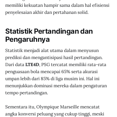
memiliki kekuatan hampir sama dalam hal efisiensi
penyelesaian akhir dan pertahanan solid.
Statistik Pertandingan dan
Pengaruhnya
Statistik menjadi alat utama dalam menyusun
prediksi dan mengantisipasi hasil pertandingan.
Dari data
LTE4D
, PSG tercatat memiliki rata-rata
penguasaan bola mencapai 65% serta akurasi
umpan lebih dari 85% di liga musim ini. Hal ini
menunjukkan dominasi mereka dalam pengaturan
tempo pertandingan.
Sementara itu, Olympique Marseille mencatat
angka konversi peluang yang cukup tinggi, meski