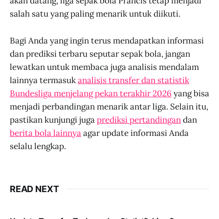
akan datang, liga sepak bola Prancis tetap menjadi
salah satu yang paling menarik untuk diikuti.
Bagi Anda yang ingin terus mendapatkan informasi
dan prediksi terbaru seputar sepak bola, jangan
lewatkan untuk membaca juga analisis mendalam
lainnya termasuk
analisis transfer dan statistik
Bundesliga menjelang pekan terakhir 2026
yang bisa
menjadi perbandingan menarik antar liga. Selain itu,
pastikan kunjungi juga
prediksi pertandingan
dan
berita bola lainnya
agar update informasi Anda
selalu lengkap.
READ NEXT