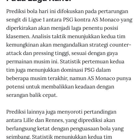
Prediksi bola hari ini difokuskan pada pertarungan
sengit di Ligue 1 antara PSG kontra AS Monaco yang
diperkirakan akan menjadi laga penentu posisi
klasemen. Analisis taktik menunjukkan kedua tim
kemungkinan akan mengandalkan strategi counter-
attack dan pressing tinggi, sesuai dengan gaya
permainan musim ini. Statistik pertemuan kedua
tim juga menunjukkan dominasi PSG dalam
beberapa musim terakhir, namun AS Monaco punya
potensi untuk membalikkan keadaan dengan
serangan balik cepat.
Prediksi lainnya juga menyoroti pertandingan
antara Lille dan Rennes, yang diprediksi akan
berlangsung ketat dengan penguasaan bola yang
seimbang. Statistik menunjukkan kedua tim