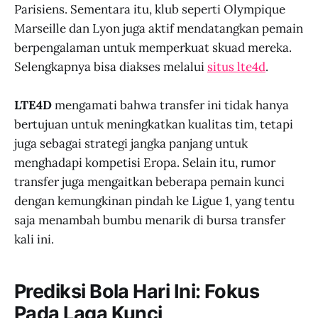
Parisiens. Sementara itu, klub seperti Olympique
Marseille dan Lyon juga aktif mendatangkan pemain
berpengalaman untuk memperkuat skuad mereka.
Selengkapnya bisa diakses melalui
situs lte4d
.
LTE4D
mengamati bahwa transfer ini tidak hanya
bertujuan untuk meningkatkan kualitas tim, tetapi
juga sebagai strategi jangka panjang untuk
menghadapi kompetisi Eropa. Selain itu, rumor
transfer juga mengaitkan beberapa pemain kunci
dengan kemungkinan pindah ke Ligue 1, yang tentu
saja menambah bumbu menarik di bursa transfer
kali ini.
Prediksi Bola Hari Ini: Fokus
Pada Laga Kunci