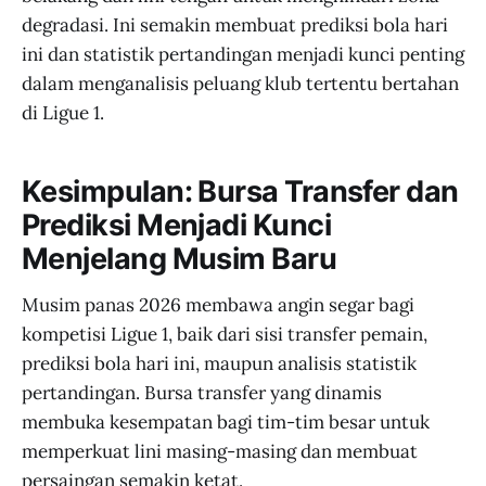
degradasi. Ini semakin membuat prediksi bola hari
ini dan statistik pertandingan menjadi kunci penting
dalam menganalisis peluang klub tertentu bertahan
di Ligue 1.
Kesimpulan: Bursa Transfer dan
Prediksi Menjadi Kunci
Menjelang Musim Baru
Musim panas 2026 membawa angin segar bagi
kompetisi Ligue 1, baik dari sisi transfer pemain,
prediksi bola hari ini, maupun analisis statistik
pertandingan. Bursa transfer yang dinamis
membuka kesempatan bagi tim-tim besar untuk
memperkuat lini masing-masing dan membuat
persaingan semakin ketat.