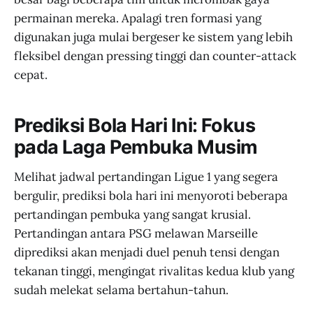
permainan mereka. Apalagi tren formasi yang
digunakan juga mulai bergeser ke sistem yang lebih
fleksibel dengan pressing tinggi dan counter-attack
cepat.
Prediksi Bola Hari Ini: Fokus
pada Laga Pembuka Musim
Melihat jadwal pertandingan Ligue 1 yang segera
bergulir, prediksi bola hari ini menyoroti beberapa
pertandingan pembuka yang sangat krusial.
Pertandingan antara PSG melawan Marseille
diprediksi akan menjadi duel penuh tensi dengan
tekanan tinggi, mengingat rivalitas kedua klub yang
sudah melekat selama bertahun-tahun.