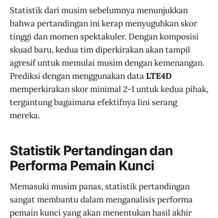
Statistik dari musim sebelumnya menunjukkan
bahwa pertandingan ini kerap menyuguhkan skor
tinggi dan momen spektakuler. Dengan komposisi
skuad baru, kedua tim diperkirakan akan tampil
agresif untuk memulai musim dengan kemenangan.
Prediksi dengan menggunakan data
LTE4D
memperkirakan skor minimal 2-1 untuk kedua pihak,
tergantung bagaimana efektifnya lini serang
mereka.
Statistik Pertandingan dan
Performa Pemain Kunci
Memasuki musim panas, statistik pertandingan
sangat membantu dalam menganalisis performa
pemain kunci yang akan menentukan hasil akhir