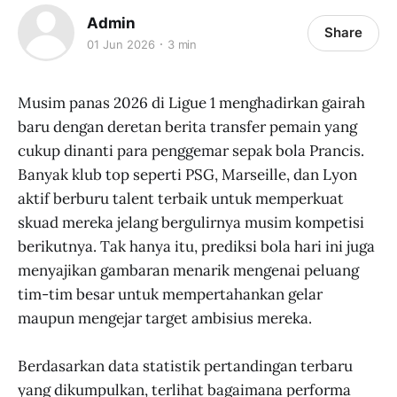
Admin
Share
01 Jun 2026
3 min
Musim panas 2026 di Ligue 1 menghadirkan gairah
baru dengan deretan berita transfer pemain yang
cukup dinanti para penggemar sepak bola Prancis.
Banyak klub top seperti PSG, Marseille, dan Lyon
aktif berburu talent terbaik untuk memperkuat
skuad mereka jelang bergulirnya musim kompetisi
berikutnya. Tak hanya itu, prediksi bola hari ini juga
menyajikan gambaran menarik mengenai peluang
tim-tim besar untuk mempertahankan gelar
maupun mengejar target ambisius mereka.
Berdasarkan data statistik pertandingan terbaru
yang dikumpulkan, terlihat bagaimana performa