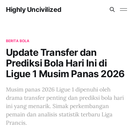
Highly Uncivilized
BERITA BOLA
Update Transfer dan
Prediksi Bola Hari Ini di
Ligue 1 Musim Panas 2026
Musim panas 2026 Ligue 1 dipenuhi oleh
drama transfer penting dan prediksi bola hari
ini yang menarik. Simak perkembangan
pemain dan analisis statistik terbaru Liga
Prancis.