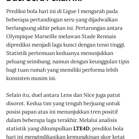
Prediksi bola hari ini di Ligue 1 mengarah pada
beberapa pertandingan seru yang dijadwalkan
berlangsung akhir pekan ini. Pertarungan antara
Olympique Marseille melawan Stade Rennais
diprediksi menjadi laga kunci dengan tensi tinggi.
Statistik pertemuan keduanya menunjukkan
peluang seimbang, namun dengan keunggulan tipis
bagi tuan rumah yang memiliki performa lebih
konsisten musim ini.
Selain itu, duel antara Lens dan Nice juga patut
disorot. Kedua tim yang tengah berjuang untuk
posisi papan atas ini menunjukkan tren positif
dalam beberapa laga terakhir. Melalui analisis
statistik yang dikumpulkan
LTE4D
, prediksi bola
hari ini mengindikasikan kemungkinan skor ketat