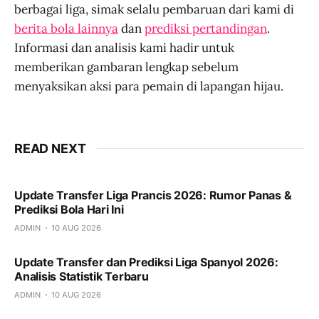
berbagai liga, simak selalu pembaruan dari kami di
berita bola lainnya
dan
prediksi pertandingan
.
Informasi dan analisis kami hadir untuk
memberikan gambaran lengkap sebelum
menyaksikan aksi para pemain di lapangan hijau.
READ NEXT
Update Transfer Liga Prancis 2026: Rumor Panas &
Prediksi Bola Hari Ini
ADMIN
10 AUG 2026
Update Transfer dan Prediksi Liga Spanyol 2026:
Analisis Statistik Terbaru
ADMIN
10 AUG 2026