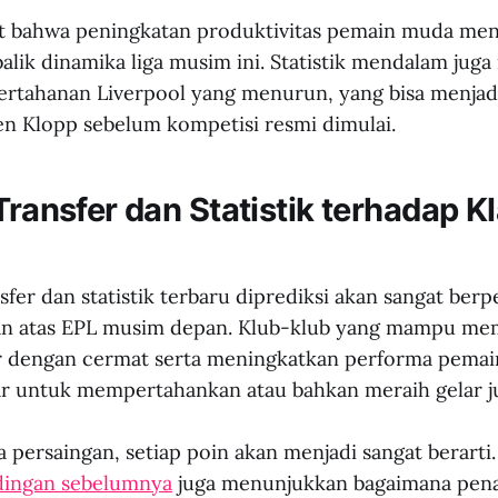
 bahwa peningkatan produktivitas pemain muda menja
balik dinamika liga musim ini. Statistik mendalam ju
i pertahanan Liverpool yang menurun, yang bisa menjad
gen Klopp sebelum kompetisi resmi dimulai.
 Transfer dan Statistik terhadap 
sfer dan statistik terbaru diprediksi akan sangat ber
an atas EPL musim depan. Klub-klub yang mampu me
 dengan cermat serta meningkatkan performa pemain
r untuk mempertahankan atau bahkan meraih gelar j
 persaingan, setiap poin akan menjadi sangat berarti
ndingan sebelumnya
juga menunjukkan bagaimana pena