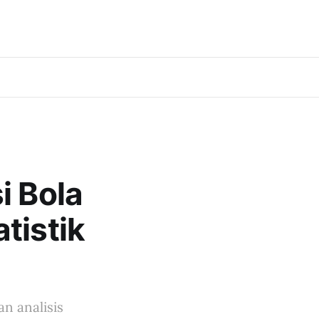
i Bola
tistik
an analisis