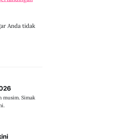
gar Anda tidak
2026
uh musim. Simak
mi.
ini