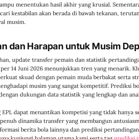
mpu menentukan hasil akhir yang krusial. Sementara
ari kestabilan akan berada di bawah tekanan, terut
al musim.
an dan Harapan untuk Musim De
han, update transfer pemain dan statistik pertanding
per 14 Juni 2026 menunjukkan tren yang menarik. Klu
rkuat skuad dengan pemain muda berbakat serta str
nghadapi musim yang sangat kompetitif. Prediksi bol
dengan dukungan data statistik yang lengkap dan ana
EPL dapat menantikan kompetisi yang tidak hanya se
ga penuh dinamika transfer yang membangun antusia
formasi berita bola lainnya dan prediksi pertandinga
 lupa kunjungi halaman utama kami serta tag
prediksi 