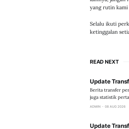
yang rutin kami
Selalu ikuti pe
ketinggalan set
READ NEXT
Update Transf
Berita transfer p
juga statistik per
ADMIN
08 AUG 2026
Update Transfe