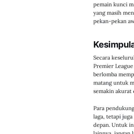
pemain kunci ma
yang masih menc
pekan-pekan aw
Kesimpul
Secara keseluru
Premier League 
berlomba mempe
matang untuk me
semakin akurat 
Para pendukung 
laga, tetapi ju
depan. Untuk in
lainnya, jangan