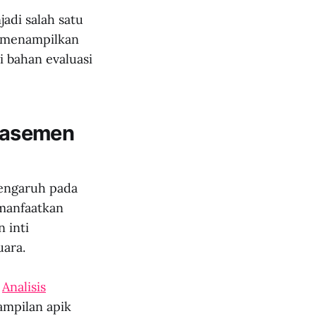
di salah satu
ga menampilkan
i bahan evaluasi
Klasemen
pengaruh pada
manfaatkan
 inti
uara.
.
Analisis
mpilan apik