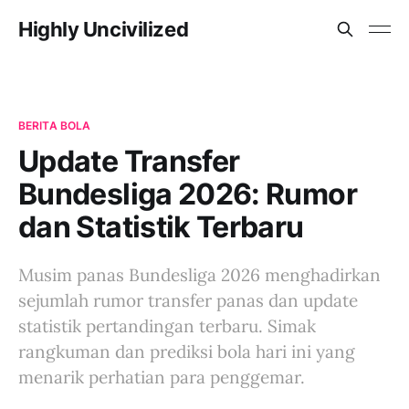
Highly Uncivilized
BERITA BOLA
Update Transfer
Bundesliga 2026: Rumor
dan Statistik Terbaru
Musim panas Bundesliga 2026 menghadirkan
sejumlah rumor transfer panas dan update
statistik pertandingan terbaru. Simak
rangkuman dan prediksi bola hari ini yang
menarik perhatian para penggemar.