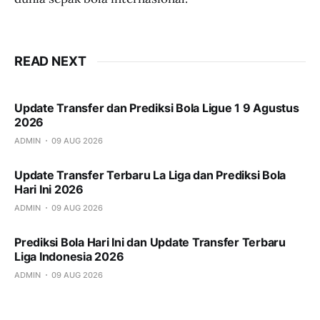
READ NEXT
Update Transfer dan Prediksi Bola Ligue 1 9 Agustus
2026
ADMIN
09 AUG 2026
Update Transfer Terbaru La Liga dan Prediksi Bola
Hari Ini 2026
ADMIN
09 AUG 2026
Prediksi Bola Hari Ini dan Update Transfer Terbaru
Liga Indonesia 2026
ADMIN
09 AUG 2026