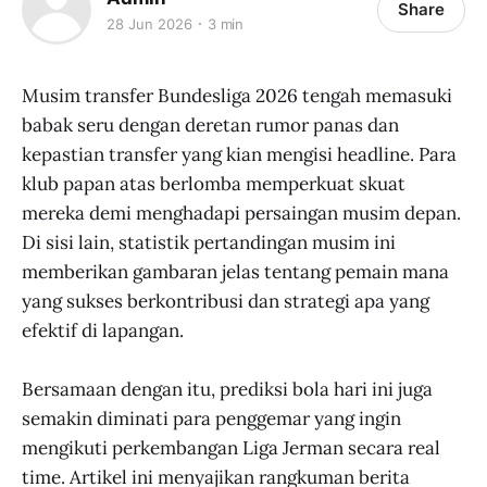
Share
28 Jun 2026
3 min
Musim transfer Bundesliga 2026 tengah memasuki
babak seru dengan deretan rumor panas dan
kepastian transfer yang kian mengisi headline. Para
klub papan atas berlomba memperkuat skuat
mereka demi menghadapi persaingan musim depan.
Di sisi lain, statistik pertandingan musim ini
memberikan gambaran jelas tentang pemain mana
yang sukses berkontribusi dan strategi apa yang
efektif di lapangan.
Bersamaan dengan itu, prediksi bola hari ini juga
semakin diminati para penggemar yang ingin
mengikuti perkembangan Liga Jerman secara real
time. Artikel ini menyajikan rangkuman berita