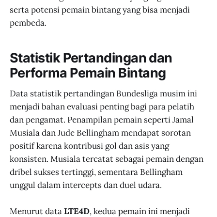
serta potensi pemain bintang yang bisa menjadi
pembeda.
Statistik Pertandingan dan
Performa Pemain Bintang
Data statistik pertandingan Bundesliga musim ini
menjadi bahan evaluasi penting bagi para pelatih
dan pengamat. Penampilan pemain seperti Jamal
Musiala dan Jude Bellingham mendapat sorotan
positif karena kontribusi gol dan asis yang
konsisten. Musiala tercatat sebagai pemain dengan
dribel sukses tertinggi, sementara Bellingham
unggul dalam intercepts dan duel udara.
Menurut data
LTE4D
, kedua pemain ini menjadi