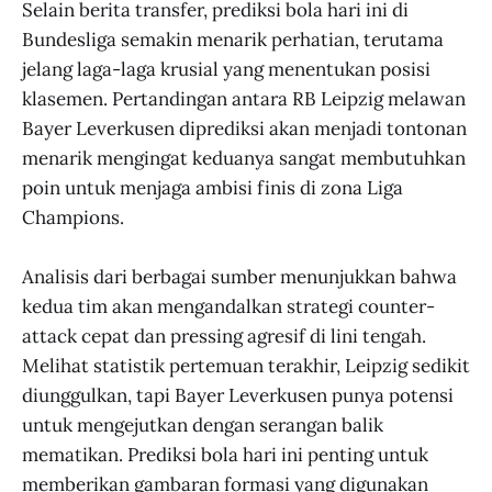
Selain berita transfer, prediksi bola hari ini di
Bundesliga semakin menarik perhatian, terutama
jelang laga-laga krusial yang menentukan posisi
klasemen. Pertandingan antara RB Leipzig melawan
Bayer Leverkusen diprediksi akan menjadi tontonan
menarik mengingat keduanya sangat membutuhkan
poin untuk menjaga ambisi finis di zona Liga
Champions.
Analisis dari berbagai sumber menunjukkan bahwa
kedua tim akan mengandalkan strategi counter-
attack cepat dan pressing agresif di lini tengah.
Melihat statistik pertemuan terakhir, Leipzig sedikit
diunggulkan, tapi Bayer Leverkusen punya potensi
untuk mengejutkan dengan serangan balik
mematikan. Prediksi bola hari ini penting untuk
memberikan gambaran formasi yang digunakan