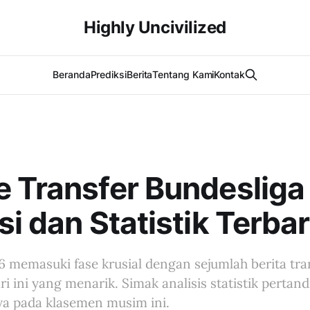
Highly Uncivilized
Beranda
Prediksi
Berita
Tentang Kami
Kontak
 Transfer Bundesliga
si dan Statistik Terba
6 memasuki fase krusial dengan sejumlah berita tra
ari ini yang menarik. Simak analisis statistik pertan
a pada klasemen musim ini.