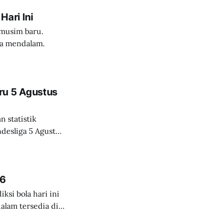
Hari Ini
 musim baru.
isa mendalam.
aru 5 Agustus
 statistik
ndesliga 5 Agustus
26
si bola hari ini
alam tersedia di