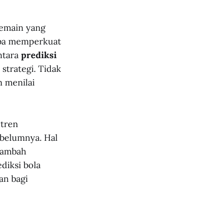
pemain yang
mba memperkuat
ntara
prediksi
strategi. Tidak
m menilai
 tren
ebelumnya. Hal
enambah
ediksi bola
an bagi