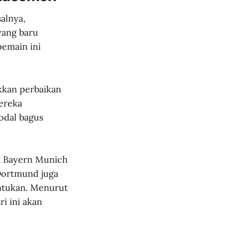
alnya,
yang baru
pemain ini
ukkan perbaikan
ereka
odal bagus
ra Bayern Munich
 Dortmund juga
ntukan. Menurut
i ini akan