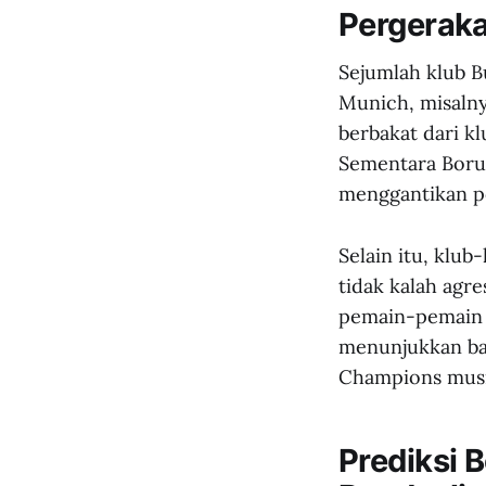
Pergeraka
Sejumlah klub B
Munich, misaln
berbakat dari k
Sementara Boru
menggantikan po
Selain itu, klu
tidak kalah ag
pemain-pemain m
menunjukkan ba
Champions musi
Prediksi B