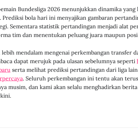
 pemain Bundesliga 2026 menunjukkan dinamika yang k
. Prediksi bola hari ini menyajikan gambaran pertand
egi. Sementara statistik pertandingan menjadi alat pe
rma tim dan menentukan peluang juara maupun posis
 lebih mendalam mengenai perkembangan transfer dan
baca dapat merujuk pada ulasan sebelumnya seperti
rbaru
serta melihat prediksi pertandingan dari liga lai
erpercaya
. Seluruh perkembangan ini tentu akan teru
nnya musim, dan kami akan selalu menghadirkan berita
kini.