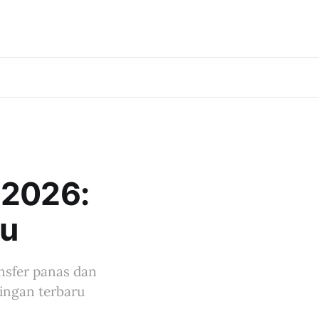
 2026:
ru
nsfer panas dan
dingan terbaru