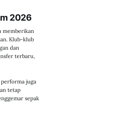
sim 2026
gan memberikan
an. Klub-klub
ngan dan
nsfer terbaru,
 performa juga
an tetap
penggemar sepak