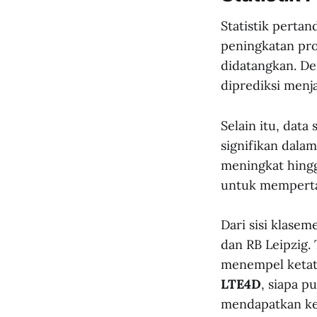
Statistik perta
peningkatan pro
didatangkan. De
diprediksi menj
Selain itu, dat
signifikan dala
meningkat hingg
untuk mempertah
Dari sisi klase
dan RB Leipzig.
menempel ketat
LTE4D
, siapa 
mendapatkan keu