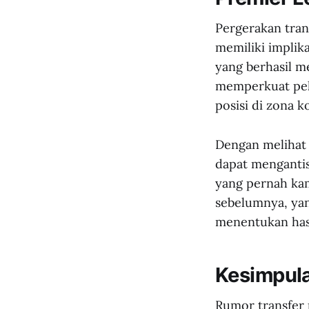
Pergerakan trans
memiliki implik
yang berhasil m
memperkuat pel
posisi di zona k
Dengan melihat 
dapat mengantisi
yang pernah kam
sebelumnya, yan
menentukan hasi
Kesimpul
Rumor transfer