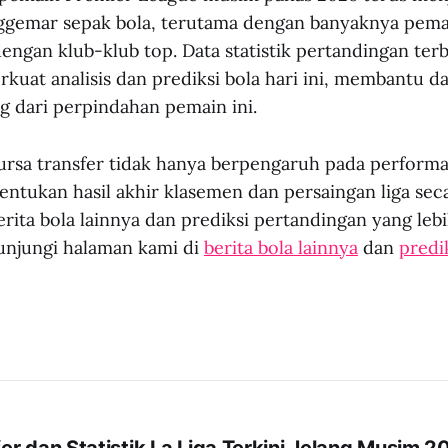
ggemar sepak bola, terutama dengan banyaknya pemai
dengan klub-klub top. Data statistik pertandingan ter
uat analisis dan prediksi bola hari ini, membantu
 dari perpindahan pemain ini.
ursa transfer tidak hanya berpengaruh pada performa 
entukan hasil akhir klasemen dan persaingan liga sec
rita bola lainnya dan prediksi pertandingan yang le
unjungi halaman kami di
berita bola lainnya
dan
predi