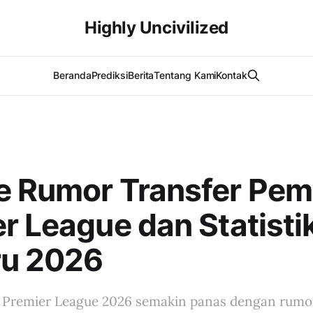
Highly Uncivilized
Beranda
Prediksi
Berita
Tentang Kami
Kontak
e Rumor Transfer Pem
r League dan Statisti
ru 2026
 Premier League 2026 semakin panas dengan rumo