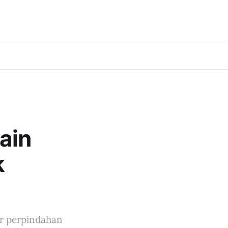
ain
k
r perpindahan