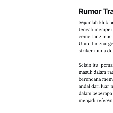
Rumor Tra
Sejumlah klub b
tengah mempers
cemerlang musim
United menarget
striker muda de
Selain itu, pem
masuk dalam rad
berencana memp
andal dari luar
dalam beberapa 
menjadi referens