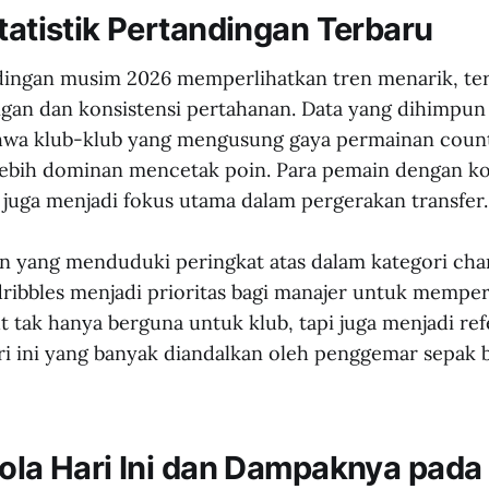
Statistik Pertandingan Terbaru
ndingan musim 2026 memperlihatkan tren menarik, ter
angan dan konsistensi pertahanan. Data yang dihimpu
wa klub-klub yang mengusung gaya permainan count
 lebih dominan mencetak poin. Para pemain dengan ko
k juga menjadi fokus utama dalam pergerakan transfer.
n yang menduduki peringkat atas dalam kategori cha
dribbles menjadi prioritas bagi manajer untuk memperk
ut tak hanya berguna untuk klub, tapi juga menjadi re
ari ini yang banyak diandalkan oleh penggemar sepak 
Bola Hari Ini dan Dampaknya pada