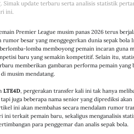
 Simak update terbaru serta analisis statistik per
i ini.
pemain Premier League musim panas 2026 terus berjal
 rumor besar yang menggegerkan dunia sepak bola In
s berlomba-lomba memboyong pemain incaran guna 
petisi baru yang semakin kompetitif. Selain itu, stati
erbaru memberikan gambaran performa pemain yang 
g di musim mendatang.
an
LTE4D
, pergerakan transfer kali ini tak hanya meli
 tapi juga beberapa nama senior yang diprediksi aka
Artikel ini akan membahas secara mendalam rumor tran
ri ini terkait pemain baru, sekaligus menganalisis stati
ertimbangan para penggemar dan analis sepak bola.