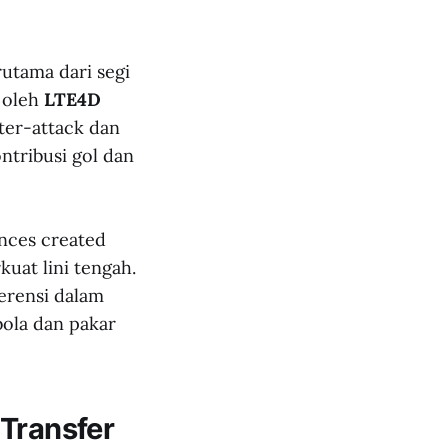
utama dari segi
n oleh
LTE4D
er-attack dan
ntribusi gol dan
nces created
uat lini tengah.
ferensi dalam
bola dan pakar
 Transfer