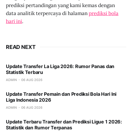
prediksi pertandingan yang kami kemas dengan
data analitik terpercaya di halaman
prediksi bola
hari ini
.
READ NEXT
Update Transfer La Liga 2026: Rumor Panas dan
Statistik Terbaru
ADMIN
06 AUG 2026
Update Transfer Pemain dan Prediksi Bola Hari Ini
Liga Indonesia 2026
ADMIN
06 AUG 2026
Update Terbaru Transfer dan Prediksi Ligue 1 2026:
Statistik dan Rumor Terpanas