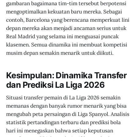
gambaran bagaimana tim-tim tersebut berpotensi
mengoptimalkan kekuatan baru mereka. Sebagai
contoh, Barcelona yang berencana memperkuat lini
depan mereka akan menjadi ancaman serius untuk
Real Madrid yang selama ini menguasai puncak
klasemen. Semua dinamika ini membuat kompetisi
musim depan semakin menarik untuk diikuti.
Kesimpulan: Dinamika Transfer
dan Prediksi La Liga 2026
Situasi transfer pemain di La Liga 2026 semakin
memanas dengan banyak rumor menarik yang bisa
mengubah peta persaingan di Liga Spanyol. Analisis
statistik pertandingan terbaru dan prediksi bola
hari ini menegaskan bahwa setiap keputusan