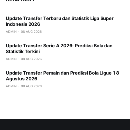
Update Transfer Terbaru dan Statistik Liga Super
Indonesia 2026
ADMIN
08 AUG 2026
Update Transfer Serie A 2026: Prediksi Bola dan
Statistik Terkini
ADMIN
08 AUG 2026
Update Transfer Pemain dan Prediksi Bola Ligue 1 8
Agustus 2026
ADMIN
08 AUG 2026