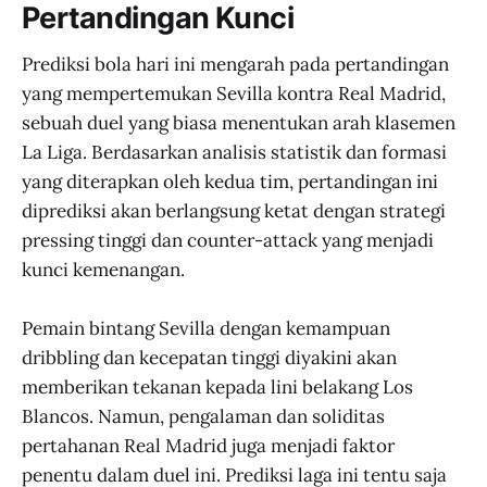
Pertandingan Kunci
Prediksi bola hari ini mengarah pada pertandingan
yang mempertemukan Sevilla kontra Real Madrid,
sebuah duel yang biasa menentukan arah klasemen
La Liga. Berdasarkan analisis statistik dan formasi
yang diterapkan oleh kedua tim, pertandingan ini
diprediksi akan berlangsung ketat dengan strategi
pressing tinggi dan counter-attack yang menjadi
kunci kemenangan.
Pemain bintang Sevilla dengan kemampuan
dribbling dan kecepatan tinggi diyakini akan
memberikan tekanan kepada lini belakang Los
Blancos. Namun, pengalaman dan soliditas
pertahanan Real Madrid juga menjadi faktor
penentu dalam duel ini. Prediksi laga ini tentu saja