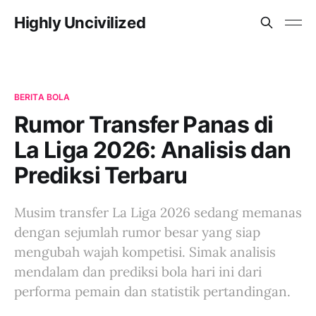
Highly Uncivilized
BERITA BOLA
Rumor Transfer Panas di
La Liga 2026: Analisis dan
Prediksi Terbaru
Musim transfer La Liga 2026 sedang memanas
dengan sejumlah rumor besar yang siap
mengubah wajah kompetisi. Simak analisis
mendalam dan prediksi bola hari ini dari
performa pemain dan statistik pertandingan.