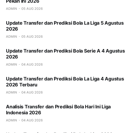
Pekan Ini 2026
ADMIN
05 AUG 2026
Update Transfer dan Prediksi Bola La Liga 5 Agustus
2026
ADMIN
05 AUG 2026
Update Transfer dan Prediksi Bola Serie A 4 Agustus
2026
ADMIN
04 AUG 2026
Update Transfer dan Prediksi Bola La Liga 4 Agustus
2026 Terbaru
ADMIN
04 AUG 2026
Analisis Transfer dan Prediksi Bola Hari Ini Liga
Indonesia 2026
ADMIN
04 AUG 2026