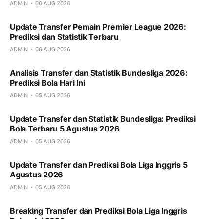
ADMIN
06 AUG 2026
Update Transfer Pemain Premier League 2026:
Prediksi dan Statistik Terbaru
ADMIN
06 AUG 2026
Analisis Transfer dan Statistik Bundesliga 2026:
Prediksi Bola Hari Ini
ADMIN
05 AUG 2026
Update Transfer dan Statistik Bundesliga: Prediksi
Bola Terbaru 5 Agustus 2026
ADMIN
05 AUG 2026
Update Transfer dan Prediksi Bola Liga Inggris 5
Agustus 2026
ADMIN
05 AUG 2026
Breaking Transfer dan Prediksi Bola Liga Inggris