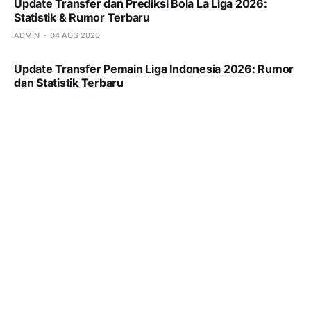
Update Transfer dan Prediksi Bola La Liga 2026:
Statistik & Rumor Terbaru
ADMIN
04 AUG 2026
Update Transfer Pemain Liga Indonesia 2026: Rumor
dan Statistik Terbaru
ADMIN
04 AUG 2026
Update Transfer Pemain dan Prediksi Bola Hari Ini
Liga Indonesia 2026
ADMIN
03 AUG 2026
Update Terbaru Transfer Bundesliga 2026 dan
Prediksi Bola Hari Ini
ADMIN
03 AUG 2026
Update Transfer Pemain dan Statistik Liga Indonesia
3 Agustus 2026
ADMIN
03 AUG 2026