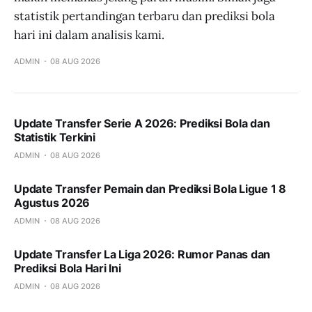
statistik pertandingan terbaru dan prediksi bola
hari ini dalam analisis kami.
ADMIN
08 AUG 2026
Update Transfer Serie A 2026: Prediksi Bola dan
Statistik Terkini
ADMIN
08 AUG 2026
Update Transfer Pemain dan Prediksi Bola Ligue 1 8
Agustus 2026
ADMIN
08 AUG 2026
Update Transfer La Liga 2026: Rumor Panas dan
Prediksi Bola Hari Ini
ADMIN
08 AUG 2026