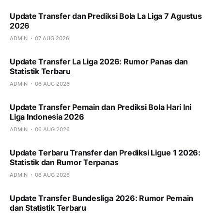
Update Transfer dan Prediksi Bola La Liga 7 Agustus
2026
ADMIN
07 AUG 2026
Update Transfer La Liga 2026: Rumor Panas dan
Statistik Terbaru
ADMIN
06 AUG 2026
Update Transfer Pemain dan Prediksi Bola Hari Ini
Liga Indonesia 2026
ADMIN
06 AUG 2026
Update Terbaru Transfer dan Prediksi Ligue 1 2026:
Statistik dan Rumor Terpanas
ADMIN
06 AUG 2026
Update Transfer Bundesliga 2026: Rumor Pemain
dan Statistik Terbaru