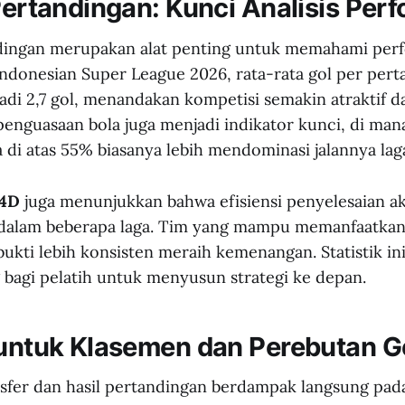
 Pertandingan: Kunci Analisis Per
ndingan merupakan alat penting untuk memahami per
ndonesian Super League 2026, rata-rata gol per per
di 2,7 gol, menandakan kompetisi semakin atraktif dan
 penguasaan bola juga menjadi indikator kunci, di ma
 di atas 55% biasanya lebih mendominasi jalannya lag
4D
juga menunjukkan bahwa efisiensi penyelesaian ak
 dalam beberapa laga. Tim yang mampu memanfaatkan
bukti lebih konsisten meraih kemenangan. Statistik in
g bagi pelatih untuk menyusun strategi ke depan.
 untuk Klasemen dan Perebutan G
sfer dan hasil pertandingan berdampak langsung pad