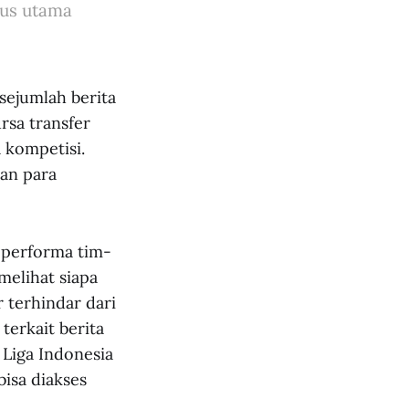
kus utama
sejumlah berita
rsa transfer
 kompetisi.
kan para
 performa tim-
melihat siapa
 terhindar dari
terkait berita
k Liga Indonesia
bisa diakses