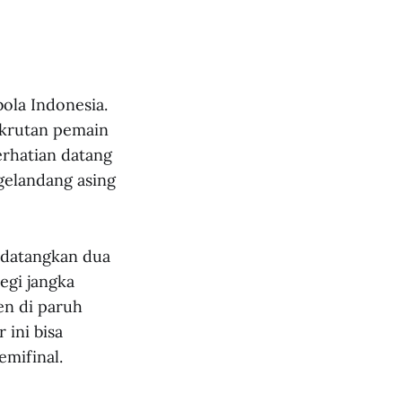
ola Indonesia.
ekrutan pemain
rhatian datang
gelandang asing
endatangkan dua
egi jangka
en di paruh
 ini bisa
mifinal.