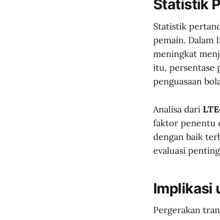
Statistik
Statistik perta
pemain. Dalam I
meningkat menja
itu, persentase
penguasaan bola
Analisa dari
LTE
faktor penentu
dengan baik ter
evaluasi pentin
Implikasi
Pergerakan tran