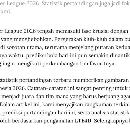
r League 2026. Statistik pertandingan juga jadi fo
kami.
r League 2026 tengah memasuki fase krusial dengan 
 yang menghebohkan. Pergerakan klub-klub dalam bu
di sorotan utama, terutama menjelang putaran kedua
nya waktu, prediksi bola hari ini pun semakin dinanti
ingin mengikuti perkembangan tim favoritnya.
, statistik pertandingan terbaru memberikan gambaran
nesia 2026. Catatan-catatan ini sangat penting untuk 
 menjadi juara dan tim mana yang harus berjuang agar
Dalam artikel ini, kami menyajikan rangkuman terkini 
 prediksi pertandingan hari ini, serta analisis statisti
roleh berdasarkan pengamatan
LTE4D
. Selengkapnya 