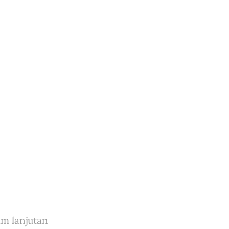
am lanjutan