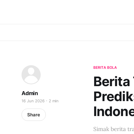
BERITA BOLA
Berita
Prediks
Admin
16 Jun 2026
2 min
Indon
Share
Simak berita tr