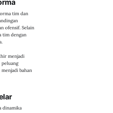
forma
forma tim dan
tandingan
 ofensif. Selain
na tim dengan
a.
hir menjadi
 peluang
i menjadi bahan
elar
a dinamika