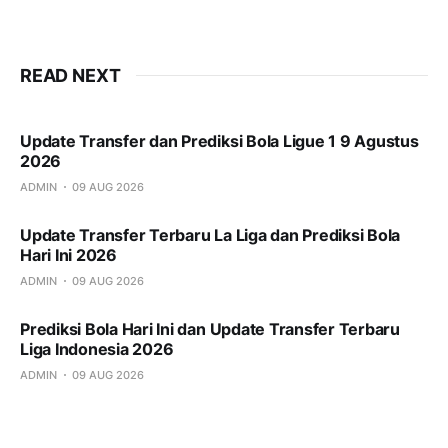
READ NEXT
Update Transfer dan Prediksi Bola Ligue 1 9 Agustus
2026
ADMIN
09 AUG 2026
Update Transfer Terbaru La Liga dan Prediksi Bola
Hari Ini 2026
ADMIN
09 AUG 2026
Prediksi Bola Hari Ini dan Update Transfer Terbaru
Liga Indonesia 2026
ADMIN
09 AUG 2026