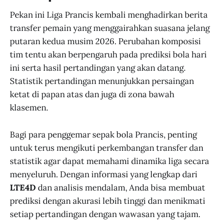
Pekan ini Liga Prancis kembali menghadirkan berita
transfer pemain yang menggairahkan suasana jelang
putaran kedua musim 2026. Perubahan komposisi
tim tentu akan berpengaruh pada prediksi bola hari
ini serta hasil pertandingan yang akan datang.
Statistik pertandingan menunjukkan persaingan
ketat di papan atas dan juga di zona bawah
klasemen.
Bagi para penggemar sepak bola Prancis, penting
untuk terus mengikuti perkembangan transfer dan
statistik agar dapat memahami dinamika liga secara
menyeluruh. Dengan informasi yang lengkap dari
LTE4D
dan analisis mendalam, Anda bisa membuat
prediksi dengan akurasi lebih tinggi dan menikmati
setiap pertandingan dengan wawasan yang tajam.