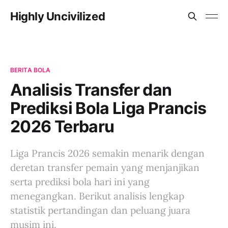
Highly Uncivilized
BERITA BOLA
Analisis Transfer dan
Prediksi Bola Liga Prancis
2026 Terbaru
Liga Prancis 2026 semakin menarik dengan
deretan transfer pemain yang menjanjikan
serta prediksi bola hari ini yang
menegangkan. Berikut analisis lengkap
statistik pertandingan dan peluang juara
musim ini.