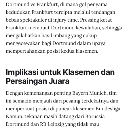
Dortmund vs Frankfurt, di mana gol penyama
kedudukan Frankfurt tercipta melalui tendangan
bebas spektakuler di injury time. Pressing ketat
Frankfurt membuat Dortmund kewalahan, sehingga
mengakibatkan hasil imbang yang cukup
mengecewakan bagi Dortmund dalam upaya
mempertahankan posisi kedua klasemen.
Implikasi untuk Klasemen dan
Persaingan Juara
Dengan kemenangan penting Bayern Munich, tim
ini semakin menjauh dari pesaing terdekatnya dan
memperkuat posisi di puncak klasemen Bundesliga.
Namun, tekanan masih datang dari Borussia
Dortmund dan RB Leipzig yang tidak mau