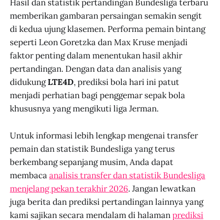
Hasil dan statistik pertandingan Bundesliga terbaru
memberikan gambaran persaingan semakin sengit
di kedua ujung klasemen. Performa pemain bintang
seperti Leon Goretzka dan Max Kruse menjadi
faktor penting dalam menentukan hasil akhir
pertandingan. Dengan data dan analisis yang
didukung
LTE4D
, prediksi bola hari ini patut
menjadi perhatian bagi penggemar sepak bola
khususnya yang mengikuti liga Jerman.
Untuk informasi lebih lengkap mengenai transfer
pemain dan statistik Bundesliga yang terus
berkembang sepanjang musim, Anda dapat
membaca
analisis transfer dan statistik Bundesliga
menjelang pekan terakhir 2026
. Jangan lewatkan
juga berita dan prediksi pertandingan lainnya yang
kami sajikan secara mendalam di halaman
prediksi