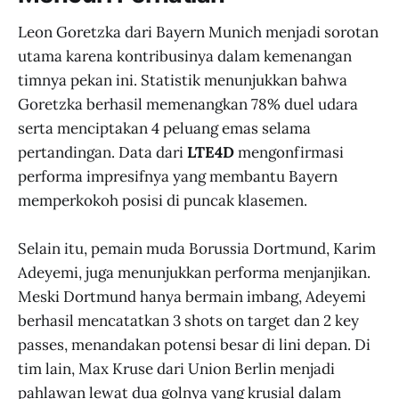
Leon Goretzka dari Bayern Munich menjadi sorotan
utama karena kontribusinya dalam kemenangan
timnya pekan ini. Statistik menunjukkan bahwa
Goretzka berhasil memenangkan 78% duel udara
serta menciptakan 4 peluang emas selama
pertandingan. Data dari
LTE4D
mengonfirmasi
performa impresifnya yang membantu Bayern
memperkokoh posisi di puncak klasemen.
Selain itu, pemain muda Borussia Dortmund, Karim
Adeyemi, juga menunjukkan performa menjanjikan.
Meski Dortmund hanya bermain imbang, Adeyemi
berhasil mencatatkan 3 shots on target dan 2 key
passes, menandakan potensi besar di lini depan. Di
tim lain, Max Kruse dari Union Berlin menjadi
pahlawan lewat dua golnya yang krusial dalam