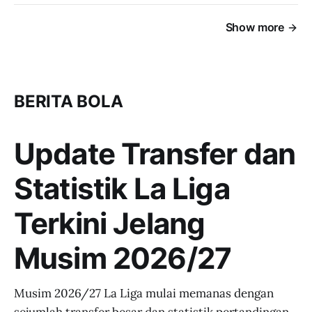
Show more
BERITA BOLA
Update Transfer dan
Statistik La Liga
Terkini Jelang
Musim 2026/27
Musim 2026/27 La Liga mulai memanas dengan