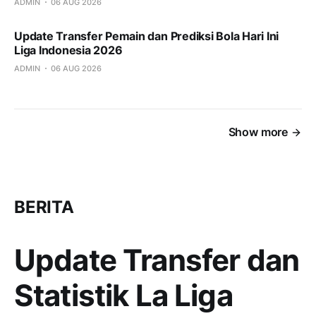
ADMIN
06 AUG 2026
Update Transfer Pemain dan Prediksi Bola Hari Ini
Liga Indonesia 2026
ADMIN
06 AUG 2026
Show more
BERITA
Update Transfer dan
Statistik La Liga