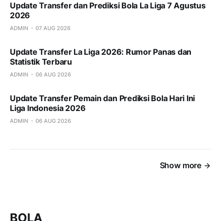
Update Transfer dan Prediksi Bola La Liga 7 Agustus
2026
ADMIN
07 AUG 2026
Update Transfer La Liga 2026: Rumor Panas dan
Statistik Terbaru
ADMIN
06 AUG 2026
Update Transfer Pemain dan Prediksi Bola Hari Ini
Liga Indonesia 2026
ADMIN
06 AUG 2026
Show more
BOLA