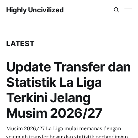
Highly Uncivilized
LATEST
Update Transfer dan
Statistik La Liga
Terkini Jelang
Musim 2026/27
Musim 2026/27 La Liga mulai memanas dengan
sejumlah transfer besar dan statistik pertandingan